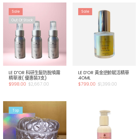
Sale
Sale
Out Of Stock
LE D”OR 科研生髮防脫噴霧
LE D’OR 黃金逆齡賦活精華
精華液( 優惠裝3支)
4OML
$
998.00
$
2,667.00
$
799.00
$
1,399.00
Top