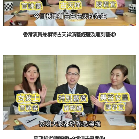
香港演員兼模特古天祥演藝經歷及雕刻藝術!
郭朔維老師解讀1-9情侶夫妻關係!