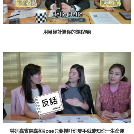
用易經計算你的運程喂!
特別嘉賓陳嘉桓Rose只要摸吓你隻手就能知你一生命運