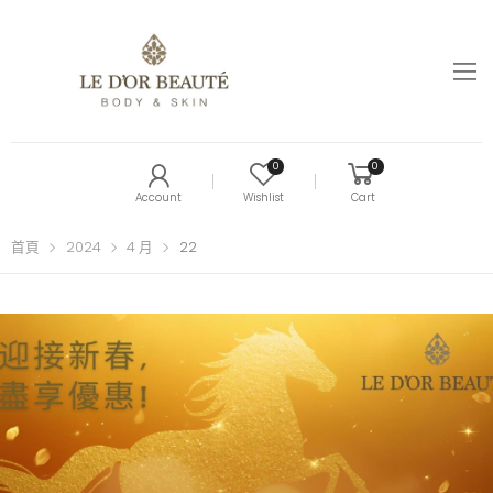
0
0
Account
Wishlist
Cart
首頁
2024
4 月
22