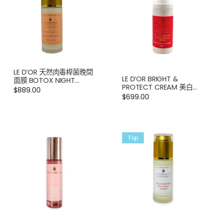
LE D’OR 天然肉毒桿菌晚間
LE D’OR BRIGHT &
面膜 BOTOX NIGHT
PROTECT CREAM 美白修
MASK 60ML
$
889.00
護防曬霜 SPF50
$
699.00
Top