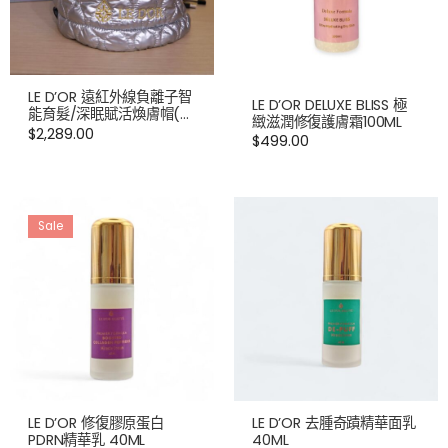
LE D’OR 遠紅外線負離子智
LE D’OR DELUXE BLISS 極
能育髮/深眠賦活煥膚帽(送
緻滋潤修復護膚霜100ML
睡自眠面膜100ML,價值
$
2,289.00
$
499.00
$1099)
Sale
LE D’OR 修復膠原蛋白
LE D’OR 去腫奇蹟精華面乳
PDRN精華乳 40ML
40ML