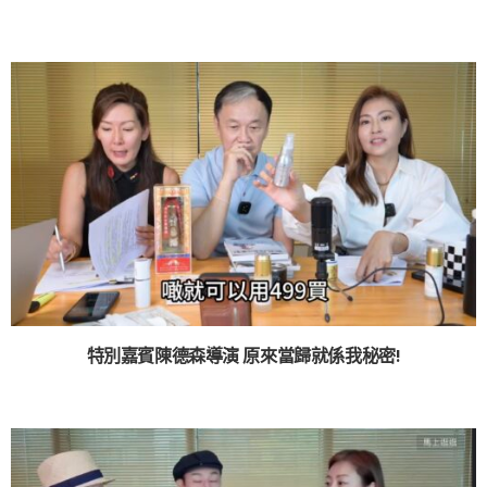
特別嘉賓陳德森導演 原來當歸就係我秘密!