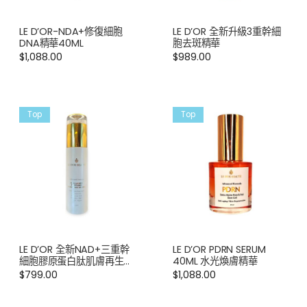
LE D’OR-NDA+修復細胞
LE D’OR 全新升級3重幹細
DNA精華40ML
胞去斑精華
$
1,088.00
$
989.00
Top
Top
LE D’OR 全新NAD+三重幹
LE D’OR PDRN SERUM
細胞膠原蛋白肽肌膚再生睡
40ML 水光煥膚精華
眠面膜100ML
$
799.00
$
1,088.00