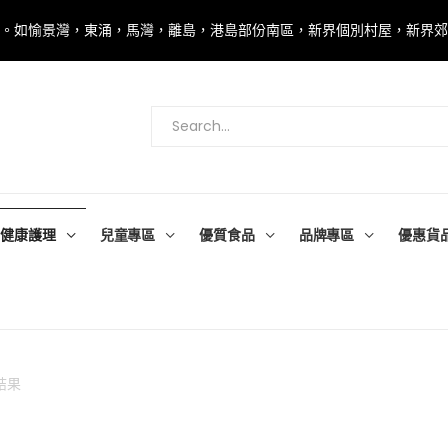
00。如愉景灣，東涌，馬灣，離島，港島部份南區，新界個別村屋，新界
健康護理
兒童專區
優質食品
品牌專區
優惠貨
結果