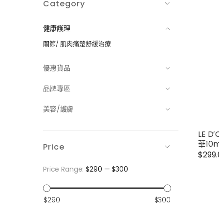
Category
健康護理
關節/ 肌肉痛楚舒緩治療
優惠貨品
品牌專區
美容/護膚
LE 
華10m
Price
$
299
Price Range:
$290
—
$300
最
最
$290
$300
低
高