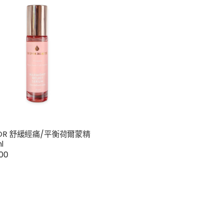
D’OR 舒緩經痛/平衡荷爾蒙精
l
.00