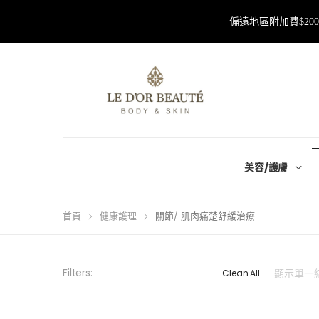
偏遠地區附加費$2
美容/護膚
首頁
健康護理
關節/ 肌肉痛楚舒緩治療
Filters:
顯示單一
Clean All