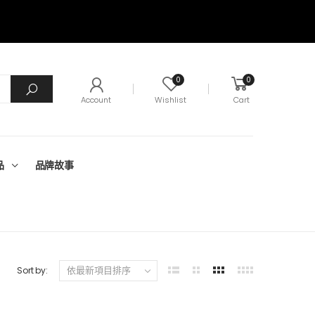
0
0
Account
Wishlist
Cart
品
品牌故事
Sort by: