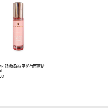
D’OR 舒緩經痛/平衡荷爾蒙精
l
.00