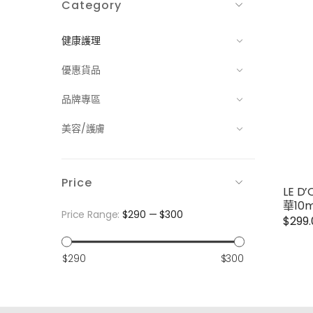
Category
健康護理
優惠貨品
品牌專區
美容/護膚
Price
LE 
華10m
Price Range:
$290
—
$300
$
299
最
最
$290
$300
低
高
價
價