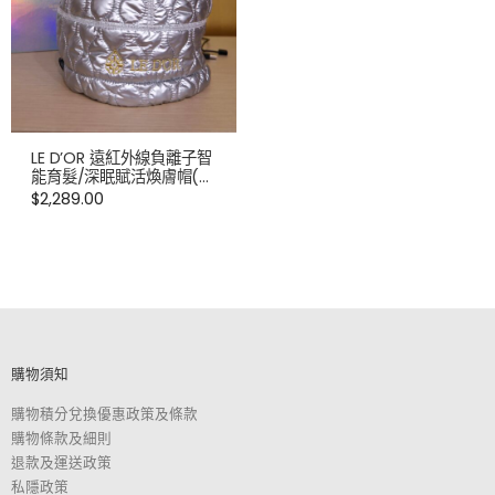
LE D’OR 遠紅外線負離子智
能育髮/深眠賦活煥膚帽(送
睡自眠面膜100ML,價值
$
2,289.00
$1099)
購物須知
購物積分兌換優惠政策及條款
購物條款及細則
退款及運送政策
私隱政策