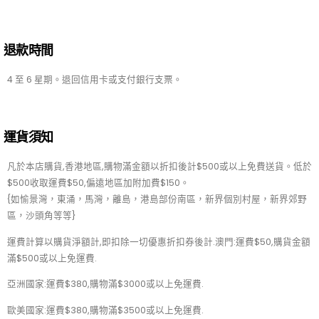
退款時間
4 至 6 星期。退回信用卡或支付銀行支票。
運貨須知
凡於本店購貨,香港地區,購物滿金額以折扣後計$500或以上免費送貨。低於
$500收取運費$50,偏遠地區加附加費$150。
{如愉景灣，東涌，馬灣，離島，港島部份南區，新界個別村屋，新界郊野
區，沙頭角等等}
運費計算以購貨淨額計,即扣除一切優惠折扣券後計.
澳門:運費$50,購貨金額
滿$500或以上免運費.
亞洲國家:運費$380,購物滿$3000或以上免運費.
歐美國家:運費$380,購物滿$3500或以上免運費.