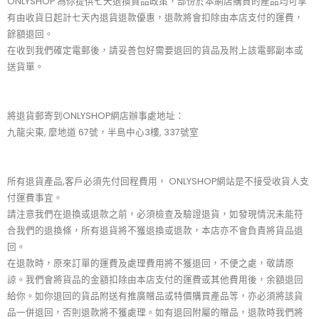
ONLYSHOP 為你提供七天退換貨品政策，部份於本網店購買的產品均可享
有由收貨日起計七天內退貨退款優惠，退款將會扣除由本店支付的運費，
餘額退回。
在收到我們確定電郵後，請妥善包好需要退回的貨品及附上該電郵副本或
送貨單。
將退貨郵寄到ONLYSHOP網店辦事處地址：
九龍尖東, 麼地道 67號，半島中心3樓, 337號室
所有退貨產品,客戶必須先付回程費用， ONLYSHOP網站是不接受收貨人支
付運費事宜。
請注意我們在退換或退款之前，必須檢查及驗證退貨，如發現情況未能符
合我們的退換條，所有退貨將不獲退換或退款，本店亦不會負責將貨品退
回。
在退款時，原來訂單的運費及處理費用將不獲退回，不便之處，敬請原
諒。我們會將貨品的金額扣除由本店支付的運費或其他費用後，余額退回
給你。如你退回的貨品附送有推廣贈品或特價購買產品等，亦必須將該貨
品一併退回，否則退款將不獲處理。如有退回附屬的贈品，退款時我們將