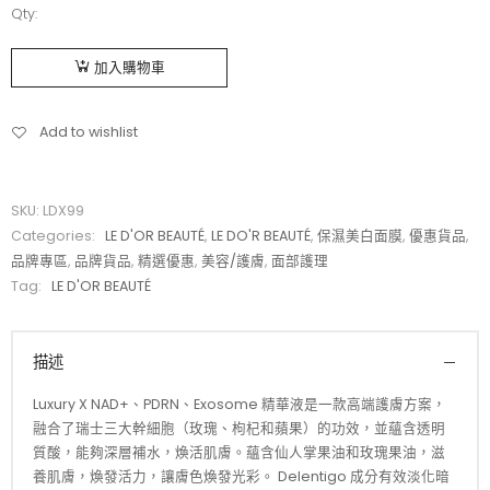
Qty:
加入購物車
Add to wishlist
SKU:
LDX99
Categories:
LE D'OR BEAUTÉ
,
LE DO'R BEAUTÉ
,
保濕美白面膜
,
優惠貨品
,
品牌專區
,
品牌貨品
,
精選優惠
,
美容/護膚
,
面部護理
Tag:
LE D'OR BEAUTÉ
描述
Luxury X NAD+、PDRN、Exosome 精華液是一款高端護膚方案，
融合了瑞士三大幹細胞（玫瑰、枸杞和蘋果）的功效，並蘊含透明
質酸，能夠深層補水，煥活肌膚。蘊含仙人掌果油和玫瑰果油，滋
養肌膚，煥發活力，讓膚色煥發光彩。 Delentigo 成分有效淡化暗