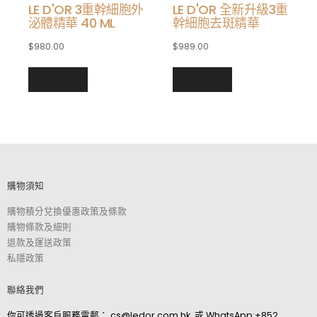
LE D'OR 3重幹細胞外
LE D'OR 全新升級3重
泌體精華 40 ML
幹細胞去斑精華
$
980.00
$
989.00
加入購物車
加入購物車
查看內容
加入購物車
購物須知
購物積分兌換優惠政策及條款
購物條款及細則
退款及運送政策
私隱政策
聯絡我們
你可透過客戶服務電郵：
cs@ledor.com.hk
. 或
WhatsApp:+852