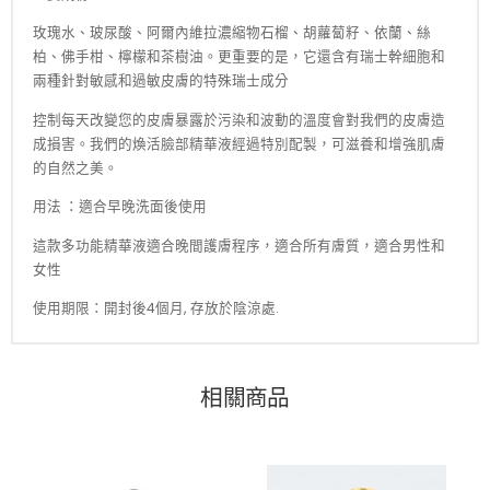
玫瑰水、玻尿酸、阿爾內維拉濃縮物石榴、胡蘿蔔籽、依蘭、絲
柏、佛手柑、檸檬和茶樹油。更重要的是，它還含有瑞士幹細胞和
兩種針對敏感和過敏皮膚的特殊瑞士成分
控制每天改變您的皮膚暴露於污染和波動的溫度會對我們的皮膚造
成損害。我們的煥活臉部精華液經過特別配製，可滋養和增強肌膚
的自然之美。
用法 ：適合早晚洗面後使用
這款多功能精華液適合晚間護膚程序，適合所有膚質，適合男性和
女性
使用期限：開封後4個月, 存放於陰涼處.
相關商品