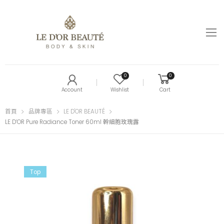
0
0
Account
Wishlist
Cart
首頁
品牌專區
LE D'OR BEAUTÉ
LE D’OR Pure Radiance Toner 60ml 幹細胞玫瑰露
Top