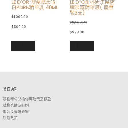
LE D'OR 修復膠原蛋
LE D”OR 科研生髮防
白PDRN精華乳 40ML
脫噴霧精華液( 優惠
裝3支)
$
1,099.00
$
2,667.00
$
599.00
$
998.00
加入購物車
加入購物車
加入購物車
查看內容
購物須知
購物積分兌換優惠政策及條款
購物條款及細則
退款及運送政策
私隱政策