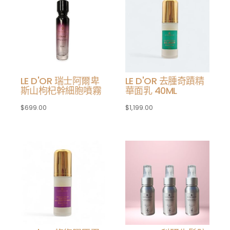
LE D'OR 瑞士阿爾卑
LE D'OR 去腫奇蹟精
斯山枸杞幹細胞噴霧
華面乳 40ML
$
699.00
$
1,199.00