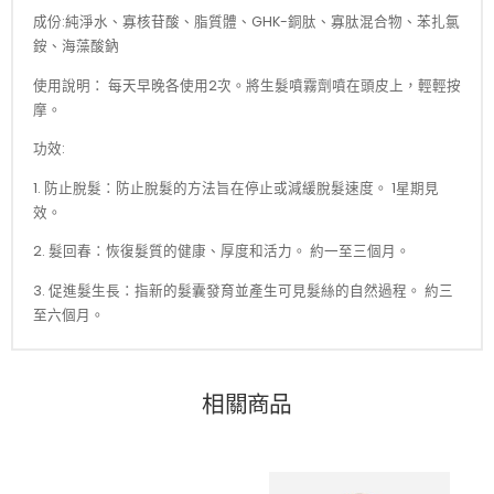
成份:純淨水、寡核苷酸、脂質體、GHK-銅肽、寡肽混合物、苯扎氯
銨、海藻酸鈉
使用說明： 每天早晚各使用2次。將生髮噴霧劑噴在頭皮上，輕輕按
摩。
功效:
1. 防止脫髮：防止脫髮的方法旨在停止或減緩脫髮速度。 1星期見
效。
2. 髮回春：恢復髮質的健康、厚度和活力。 約一至三個月。
3. 促進髮生長：指新的髮囊發育並產生可見髮絲的自然過程。 約三
至六個月。
相關商品