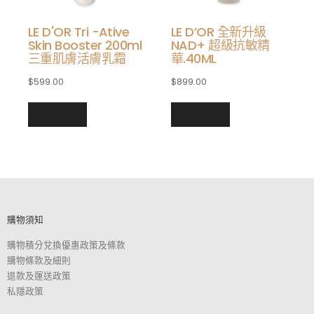
LE D'OR Tri -Ative
LE D’OR 全新升級
Skin Booster 200ml
NAD+ 超級抗敏精
三重肌膚活膚乳霜
華.40ML
$
599.00
$
899.00
查看內容
加入購物車
加入購物車
加入購物車
購物須知
購物積分兌換優惠政策及條款
購物條款及細則
退款及運送政策
私隱政策