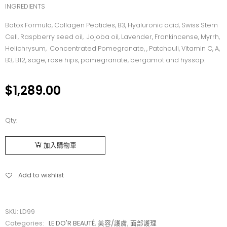
INGREDIENTS
Botox Formula, Collagen Peptides, B3, Hyaluronic acid, Swiss Stem
Cell, Raspberry seed oil,
Jojoba oil, Lavender, Frankincense, Myrrh,
Helichrysum,
Concentrated Pomegranate, , Patchouli, Vitamin C, A,
B3, B12, sage, rose hips, pomegranate, bergamot and hyssop.
$
1,289.00
Qty:
加入購物車
Add to wishlist
SKU:
LD99
Categories:
LE DO'R BEAUTÉ
,
美容/護膚
,
面部護理