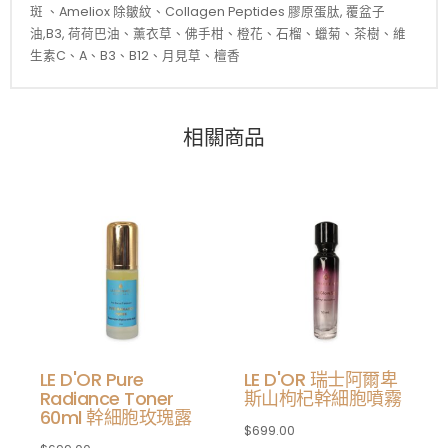
斑 、Ameliox 除皺紋、Collagen Peptides 膠原蛋肽, 覆盆子
油,B3, 荷荷巴油、薰衣草、佛手柑、橙花、石榴、蠟菊、茶樹、維
生素C、A、B3、B12、月見草、檀香
相關商品
LE D'OR Pure
LE D'OR 瑞士阿爾卑
Radiance Toner
斯山枸杞幹細胞噴霧
60ml 幹細胞玫瑰露
$
699.00