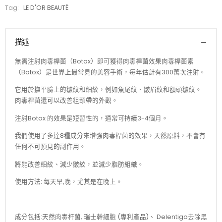
Tag:
LE D'OR BEAUTÉ
描述
無需注射肉毒桿菌（Botox）即可獲得肉毒桿菌效果肉毒桿菌素
（Botox）是世界上最常見的美容手術，每年估計有300萬次注射。
它用於撫平臉上的皺紋和細紋，例如魚尾紋、皺眉紋和額頭皺紋。
肉毒桿菌還可以改善粗頸帶的外觀。
注射Botox 的效果是短暫性的，通常可持續3-4個月。
我們使用了多達8種成分來增強肉毒桿菌的效果，天然原料，不會有
任何不可預見的副作用。
將能改善細紋、減少皺紋，並減少脂肪組織。
使用方法: 每天早,晚，尤其是在晚上。
成分包括:天然肉毒杆菌, 瑞士幹細胞 (專利產品)、 Delentigo去除黑