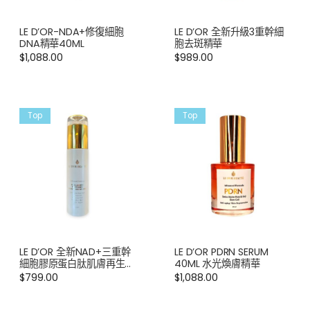
LE D’OR-NDA+修復細胞
LE D’OR 全新升級3重幹細
DNA精華40ML
胞去斑精華
$
1,088.00
$
989.00
Top
Top
LE D’OR 全新NAD+三重幹
LE D’OR PDRN SERUM
細胞膠原蛋白肽肌膚再生睡
40ML 水光煥膚精華
眠面膜100ML
$
799.00
$
1,088.00