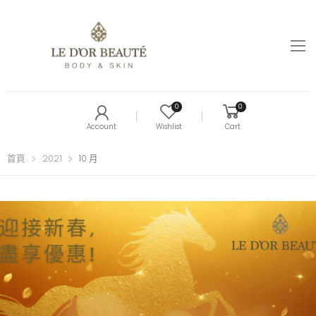
0
0
Account
Wishlist
Cart
首頁
2021
10 月