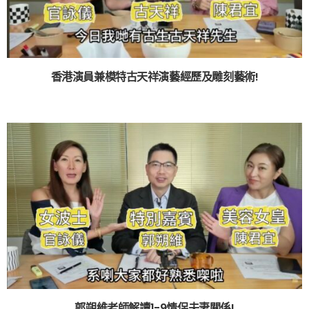
香港演員兼模特古天祥演藝經歷及雕刻藝術!
郭朔維老師解讀1-9情侶夫妻關係!