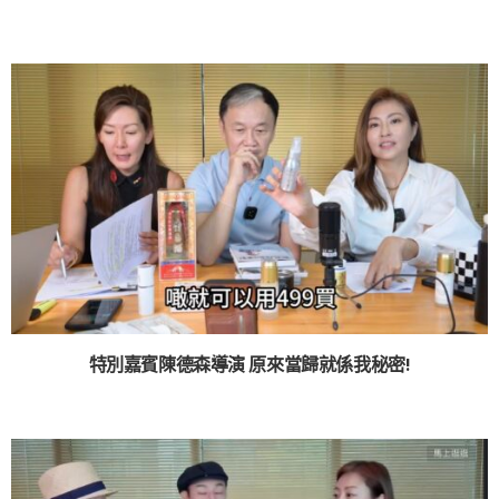
特別嘉賓陳德森導演 原來當歸就係我秘密!