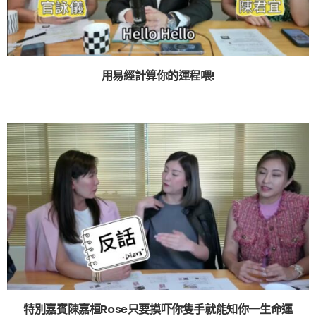
用易經計算你的運程喂!
特別嘉賓陳嘉桓Rose只要摸吓你隻手就能知你一生命運