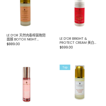
LE D’OR 天然肉毒桿菌晚間
LE D’OR BRIGHT &
面膜 BOTOX NIGHT
PROTECT CREAM 美白修
MASK 60ML
$
889.00
護防曬霜 SPF50
$
699.00
Top