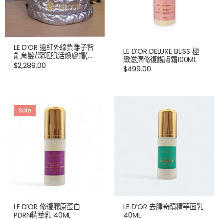
LE D’OR 遠紅外線負離子智
LE D’OR DELUXE BLISS 極
能育髮/深眠賦活煥膚帽(送
緻滋潤修復護膚霜100ML
睡自眠面膜100ML,價值
$
2,289.00
$
499.00
$1099)
Sale
LE D’OR 修復膠原蛋白
LE D’OR 去腫奇蹟精華面乳
PDRN精華乳 40ML
40ML