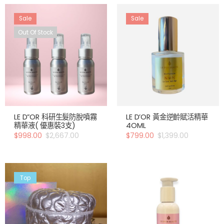
Sale
Sale
Out Of Stock
LE D”OR 科研生髮防脫噴霧
LE D’OR 黃金逆齡賦活精華
精華液( 優惠裝3支)
4OML
$
998.00
$
2,667.00
$
799.00
$
1,399.00
Top