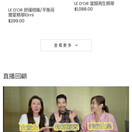
LE D’OR 當歸再生精華
$
1,088.00
LE D’OR 舒緩經痛/平衡荷
爾蒙精華10ml
$
299.00
查 看 更 多
直播回顧